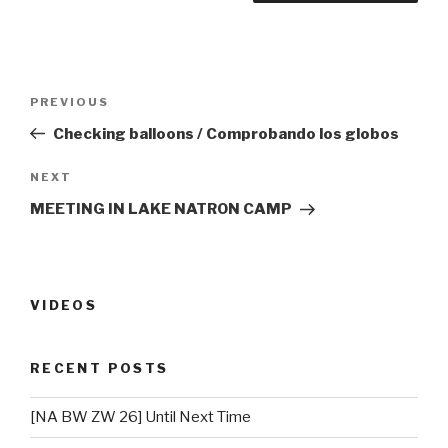
Post
PREVIOUS
Previous
navigation
Post
Checking balloons / Comprobando los globos
NEXT
Next
Post
MEETING IN LAKE NATRON CAMP
VIDEOS
RECENT POSTS
[NA BW ZW 26] Until Next Time