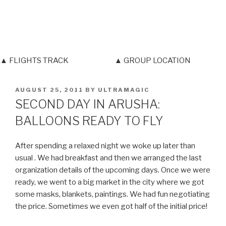
▲ FLIGHTS TRACK
▲ GROUP LOCATION
POSTED
AUGUST 25, 2011
BY
ULTRAMAGIC
ON
SECOND DAY IN ARUSHA:
BALLOONS READY TO FLY
After spending a relaxed night we woke up later than
usual . We had breakfast and then we arranged the last
organization details of the upcoming days. Once we were
ready, we went to a big market in the city where we got
some masks, blankets, paintings. We had fun negotiating
the price. Sometimes we even got half of the initial price!