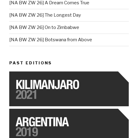
[NA BW ZW 26] A Dream Comes True
[NA BW ZW 26] The Longest Day
[NA BW ZW 26] On to Zimbabwe
[NA BW ZW 26] Botswana from Above
PAST EDITIONS