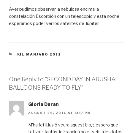
Ayer pudimos observar la nebulosa encima la
constelación Escorpión con un telescopio y esta noche
esperamos poder ver los satélites de Júpiter.
CATEGORIES
KILIMANJARO 2011
One Reply to “SECOND DAY IN ARUSHA:
BALLOONS READY TO FLY”
Gloria Duran
AUGUST 26, 2011 AT 5:57 PM
M’ha fet il.lusió veura aquest blog, espero que
tot vagi fantàstic Francina no et veig a les fotos